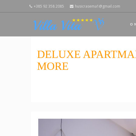
+385 92 358 2085
husicrasema1@gmail.com
O 
DELUXE APARTMA
MORE